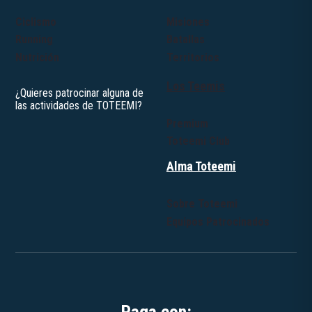
Ciclismo
Misiones
Running
Batallas
Nutrición
Territorios
Los Teemis
Premium
Toteemi Club
Alma Toteemi
Sobre Toteemi
Equipos Patrocinados
Paga con: