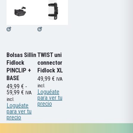
Bolsas Sillin
TWIST uni
Fidlock
connector
PINCLIP +
Fidlock XL
BASE
49,99
€
IVA
49,99
€
-
incl.
Loguéate
Rango
59,99
€
IVA
para ver tu
de
incl.
precio
precios:
Loguéate
desde
para ver tu
49,99 €
precio
hasta
59,99 €