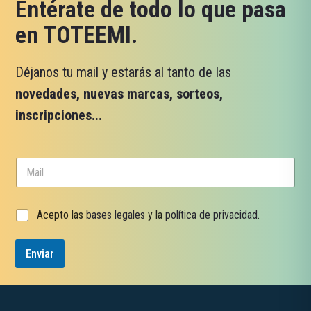
Entérate de todo lo que pasa
en TOTEEMI.
Déjanos tu mail y estarás al tanto de las
novedades, nuevas marcas, sorteos,
inscripciones...
*
C
*
o
C
r
o
r
r
C
Acepto las
bases legales
y la
política de privacidad
.
e
r
a
o
e
s
e
o
Enviar
i
l
l
e
l
c
a
t
s
r