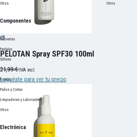
Otros
Otros
Componentes
Cubiertas
Pedales
PELOTAN Spray SPF30 100ml
Sillines
21,99
€
Transmisión
IVA incl.
Loguéate para ver tu precio
Frenos
Puños y Cintas
Limpiadores y Lubricantes
Otros
Electrónica