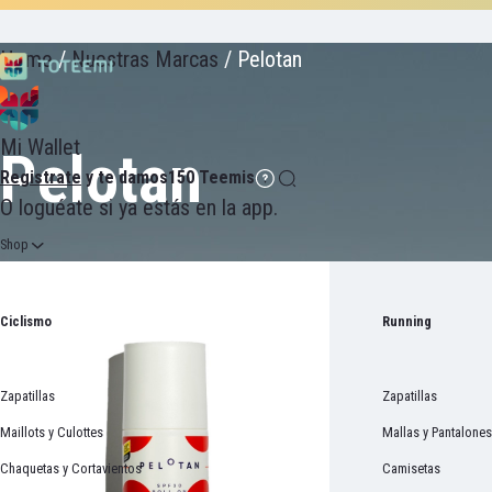
Home
/
Nuestras Marcas
/
Pelotan
Mi Wallet
Pelotan
Registrate
y te damos
150 Teemis
O
loguéate
si ya estás en la app.
Shop
Ciclismo
Running
Zapatillas
Zapatillas
Maillots y Culottes
Mallas y Pantalones
Chaquetas y Cortavientos
Camisetas