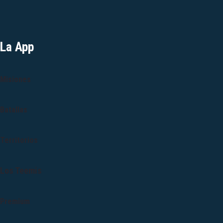
La App
Misiones
Batallas
Territorios
Los Teemis
Premium