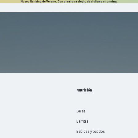
Nuevo Ranking de Verano. Con premios a elegir, de ciclismo o running.
Nutrición
Geles
Barritas
Bebidas y batidos