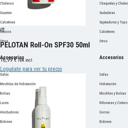
Chalecos
Chaquetas y Chale
Guantes
Sudaderas
Calcetines
Sujetadores y Tops
Cascos
Calcetines
Otros
Otros
PELOTAN Roll-On SPF30 50ml
Accesorios
Accesorios
16,99
€
IVA incl.
Loguéate para ver tu precio
Gafas
Gafas
Mochilas de Hidratación
Hidratación
Bolsas
Mochilas y Bolsas
Luces
Riñoneras y Cintur
Hinchadores
Gorras
Bidones
Bidones