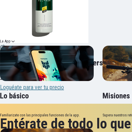
La App
PELOTAN Crema Recovery Aftersun 200ml
26,99
€
IVA incl.
Loguéate para ver tu precio
Lo básico
Misiones
Familiarizate con las principales funciones de la app.
Supera nuestros ret
Entérate de todo lo qu