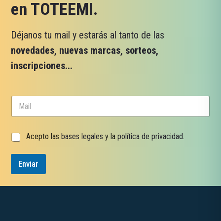
en TOTEEMI.
Déjanos tu mail y estarás al tanto de las
novedades, nuevas marcas, sorteos,
inscripciones...
d
C
e
o
C
r
o
r
r
C
Acepto las
bases legales
y la
política de privacidad
.
e
r
a
o
e
s
e
o
Enviar
i
l
e
l
e
l
l
c
e
a
t
c
s
r
t
d
ó
r
e