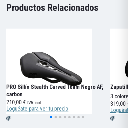
Productos Relacionados
PRO Sillín Stealth Curved Team Negro AF,
Zapatil
carbon
3 color
210,00
€
IVA incl.
319,00
Loguéate para ver tu precio
Loguéat