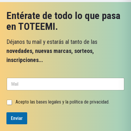
Entérate de todo lo que pasa
en TOTEEMI.
Déjanos tu mail y estarás al tanto de las
novedades, nuevas marcas, sorteos,
inscripciones...
d
C
e
o
v
r
e
r
r
C
Acepto las
bases legales
y la
política de privacidad
.
e
i
a
o
f
s
e
i
Enviar
i
l
c
l
e
a
l
c