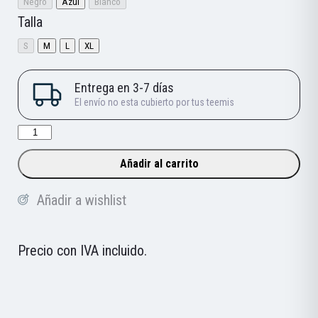
Negro
Azul
Blanco
Talla
S
M
L
XL
Camiseta
Tirantes
Añadir al carrito
Joma
Hombre
Añadir a wishlist
Marathon
cantidad
Precio con IVA incluido.