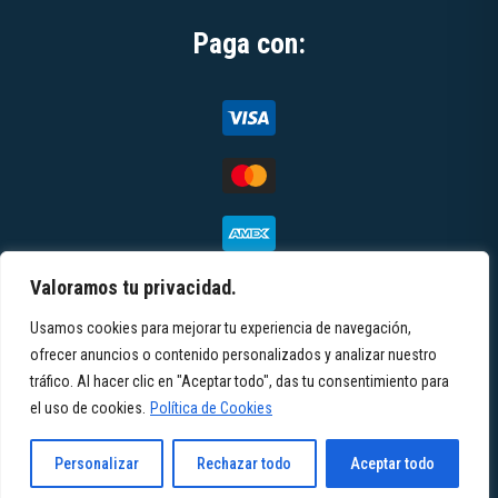
Paga con:
Valoramos tu privacidad.
Usamos cookies para mejorar tu experiencia de navegación,
© 2026 Toteemi | All rights reserved |
Términos y
ofrecer anuncios o contenido personalizados y analizar nuestro
tráfico. Al hacer clic en "Aceptar todo", das tu consentimiento para
condiciones
|
Política de privacidad
|
Aviso
el uso de cookies.
Política de Cookies
legal
|
Contacto
Personalizar
Rechazar todo
Aceptar todo