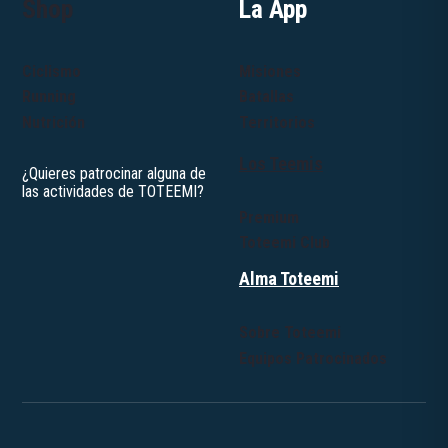
Shop
La App
Ciclismo
Misiones
Running
Batallas
Nutrición
Territorios
Los Teemis
Premium
Toteemi Club
Alma Toteemi
Sobre Toteemi
Equipos Patrocinados