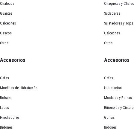
Chalecos
Chaquetas y Chale
Guantes
Sudaderas
Calcetines
Sujetadores y Tops
Cascos
Calcetines
Otros
Otros
Accesorios
Accesorios
Casco Giro AERO
Descripción
Gafas
Gafas
Mochilas de Hidratación
Hidratación
¡Usa Tus Teemis para ahorrar o llevarte productos gratis! 
Bolsas
Mochilas y Bolsas
Detalles del Producto:
Color
Luces
Riñoneras y Cintur
Blanco
Negro
Hinchadores
Gorras
Giro ha creado este casco con las mejores tecnologías para
Talla
Bidones
Bidones
El casco Giro Aerohead MIPS está diseñada para ofrecer 
S
M
L