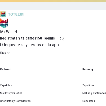
Mi Wallet
Registrate
y te damos
150 Teemis
O
loguéate
si ya estás en la app.
Shop
Ciclismo
Running
Zapatillas
Zapatillas
Maillots y Culottes
Mallas y Pantalones
Chaquetas y Cortavientos
Camisetas