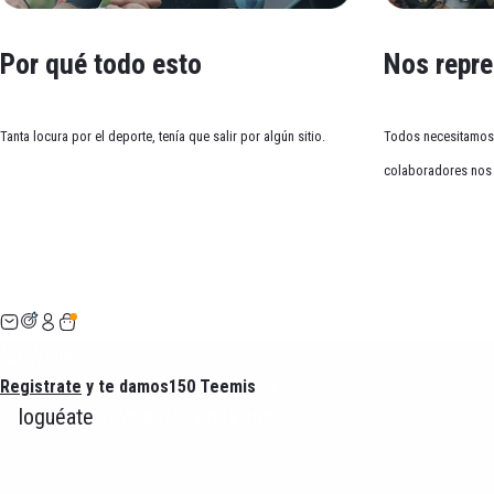
1 día
2/3 días
4-5 días
6-7 días
Por qué todo esto
Nos repr
Tanta locura por el deporte, tenía que salir por algún sitio.
Todos necesitamos 
Salgo una vez a la semana para despejarme. Aun así, c
colaboradores nos 
Carmen
Mi Wallet
Registrate
y te damos
150 Teemis
O
loguéate
si ya estás en la app.