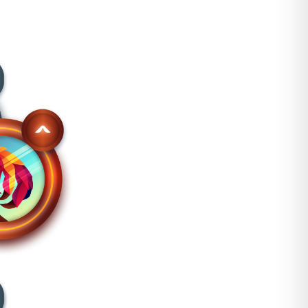
ta zona, se ajusta magnéticamente y puede guardarse en la
nales que pueden resultar de determinados impactos.
erebral altos niveles de tensión. El estiramiento del
 los cascos equipados con la tecnología MIPS puede
to plano que se mueve dentro del casco, mimetizando el
tencialmente ralentizar o reducir la cantidad de energía
 rotacional, podríamos reducir el riesgo y la severidad