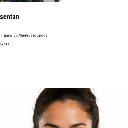
esentan
inspiración. Nuestros equipos y
on las misiones Medias de 60 Teemis en 4 meses he pod
la dan.