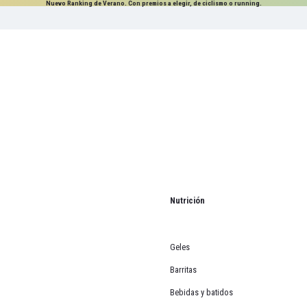
Nuevo Ranking de Verano. Con premios a elegir, de ciclismo o running.
Nutrición
Geles
Barritas
Bebidas y batidos