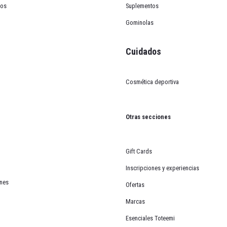
cos
Suplementos
Gominolas
Cuidados
Cosmética deportiva
HEAD MIPS
Otras secciones
Gift Cards
Puedes canjearlos en el carrito.
Inscripciones y experiencias
ones
Ofertas
Marcas
 lograr la victoria en las pruebas ciclistas mas important
Esenciales Toteemi
el máximo rendimiento en competiciones contra el reloj. 