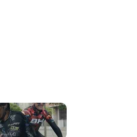
k
226ers Pre Workout
Hammerhe
300G
Ciclocomp
35,00
€
500,00
€
IVA incl.
IVA in
ecio
Loguéate para ver tu precio
Loguéate para
con lo que sueles entr