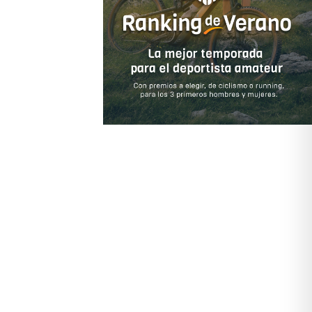
 ventilaciones. El nuevo Venger es un casco perfecto para
ara un ajuste personalizado envolvente fácilmente