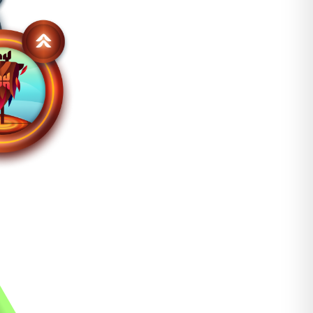
e inyección de la espuma absorbente de impacto de
nte ligera, que permite un mejor sistema de ventilación.
ón mecánica ejercida por un impacto y disipa la energía