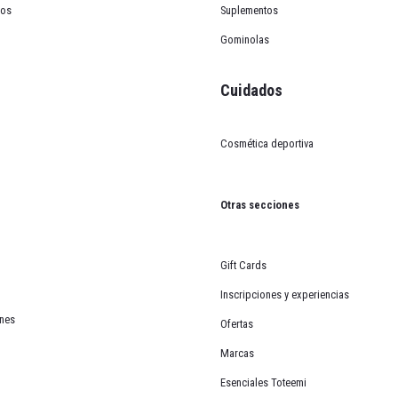
cos
Suplementos
Gominolas
Cuidados
Cosmética deportiva
t Venger
Otras secciones
Gift Cards
Puedes canjearlos en el carrito.
Inscripciones y experiencias
ones
Ofertas
Marcas
ligero, 3 tamaños y ventilación superior gracias a sus 22
Esenciales Toteemi
 fuera de carretera con el sistema de retención RSR 10 p