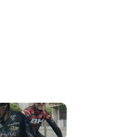
1 color dispon
ecio
Loguéate para ver tu precio
239,00
€
IVA in
Loguéate para
con lo que sueles entr