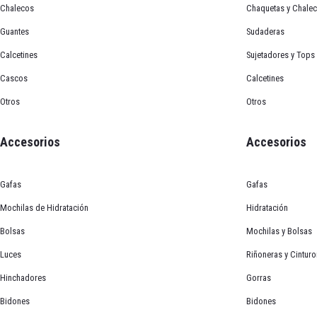
Chalecos
Chaquetas y Chale
Guantes
Sudaderas
Calcetines
Sujetadores y Tops
Cascos
Calcetines
Otros
Otros
Accesorios
Accesorios
Casco Rudy Projec
Descripción
Gafas
Gafas
Mochilas de Hidratación
Hidratación
¡Usa Tus Teemis para ahorrar o llevarte productos gratis! 
Bolsas
Mochilas y Bolsas
Detalles del Producto:
Color
Luces
Riñoneras y Cintur
Titanium/Black Matte
White/Silver Matte
Hinchadores
Gorras
El casco Rudy Project Venger tiene un diseño dinámico y 
Talla
Bidones
Bidones
un viaje seguro y cómodo durante su viaje en carretera y
S
M
L