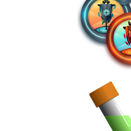
xterna de policarbonato directamente durante la etapa d
ctura mucho más rígida, resistente a golpes y extremadame
olicarbonato y el exoesqueleto crea resistencia a la acci
e lleva el casco.
a.
s