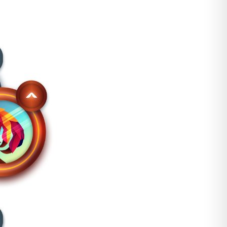
y pegatinas reflectantes . La construcción triple en molde
su estructura envolvente y múltiples posiciones