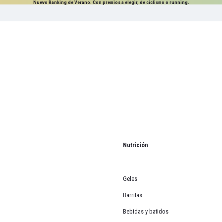
Nuevo Ranking de Verano. Con premios a elegir, de ciclismo o running.
Nutrición
Geles
Barritas
Bebidas y batidos