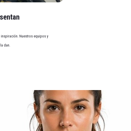
on las misiones Medias de 60 Teemis en 4 meses he pod
esentan
inspiración. Nuestros equipos y
la dan.