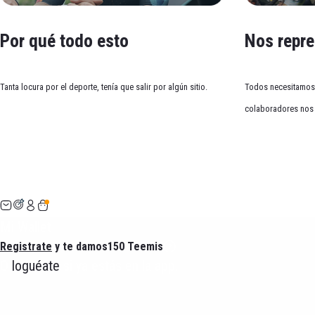
Salgo una vez a la semana para despejarme. Aun así, c
Por qué todo esto
Nos repr
Carmen
Tanta locura por el deporte, tenía que salir por algún sitio.
Todos necesitamos 
colaboradores nos 
Mi Wallet
Registrate
y te damos
150 Teemis
O
loguéate
si ya estás en la app.