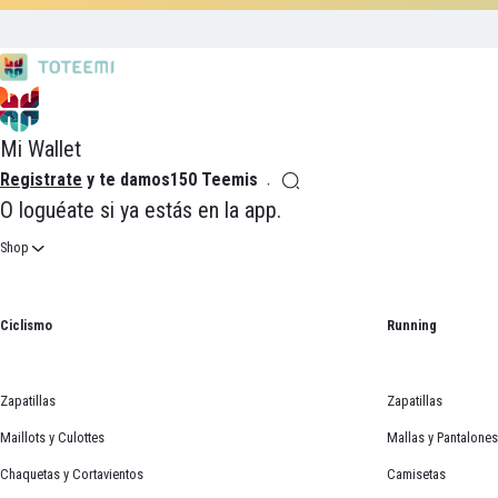
Mi Wallet
Registrate
y te damos
150 Teemis
O
loguéate
si ya estás en la app.
Shop
Ciclismo
Running
Zapatillas
Zapatillas
Maillots y Culottes
Mallas y Pantalones
Chaquetas y Cortavientos
Camisetas