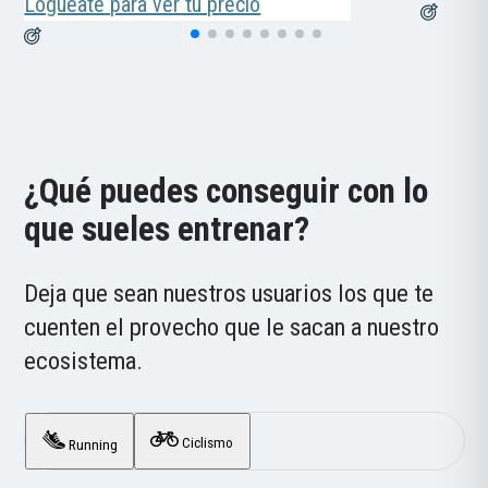
de
Loguéate para ver tu precio
precios:
desde
319,00 €
hasta
399,00 €
¿Qué puedes conseguir con lo
que sueles entrenar?
Deja que sean nuestros usuarios los que te
cuenten el provecho que le sacan a nuestro
ecosistema.
Ciclismo
Running