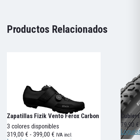
Productos Relacionados
Zapatillas Fizik Vento Ferox Carbon
Cubiert
79,90
€
3 colores disponibles
Loguéat
Rango
319,00
€
-
399,00
€
IVA incl.