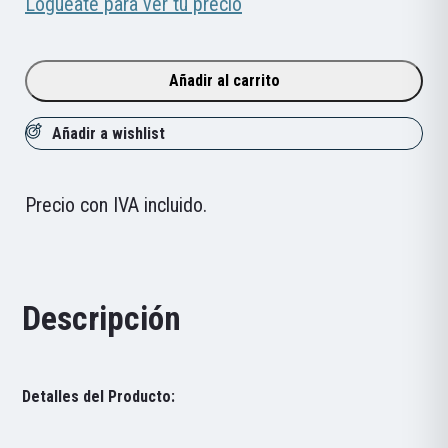
iGPSPORT
Loguéate para ver tu precio
Binavi
Air
Añadir al carrito
cantidad
Añadir a wishlist
Precio con IVA incluido.
Descripción
Detalles del Producto: