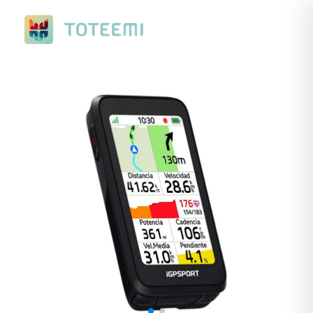
Nuevo Ranking de Verano. Con premios a elegir, de ciclismo o
running.