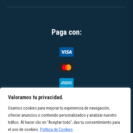
Paga con:
Valoramos tu privacidad.
Usamos cookies para mejorar tu experiencia de navegación,
© 2026 Toteemi | All rights reserved |
Términos y
ofrecer anuncios o contenido personalizados y analizar nuestro
tráfico. Al hacer clic en "Aceptar todo", das tu consentimiento para
condiciones
|
Política de privacidad
|
Aviso
el uso de cookies.
Política de Cookies