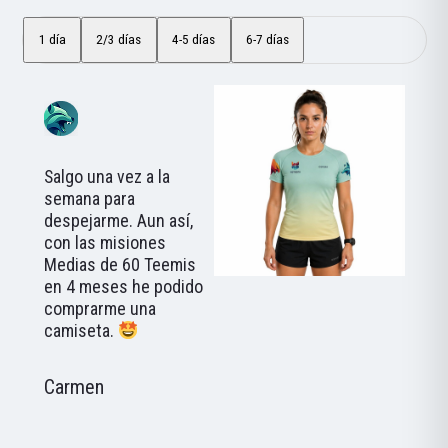
1 día
2/3 días
4-5 días
6-7 días
Salgo una vez a la
semana para
despejarme. Aun así,
con las misiones
Medias de 60 Teemis
en 4 meses he podido
comprarme una
camiseta.
Carmen