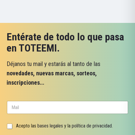
Entérate de todo lo que pasa
en TOTEEMI.
Déjanos tu mail y estarás al tanto de las
novedades, nuevas marcas, sorteos,
inscripciones...
C
o
r
r
C
C
Acepto las
bases legales
y la
política de privacidad
.
e
o
a
o
r