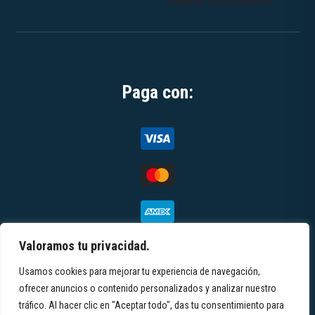
Equipos Patrocinados
Paga con:
Valoramos tu privacidad.
Usamos cookies para mejorar tu experiencia de navegación,
© 2026 Toteemi | All rights reserved |
Términos y
ofrecer anuncios o contenido personalizados y analizar nuestro
tráfico. Al hacer clic en "Aceptar todo", das tu consentimiento para
condiciones
|
Política de privacidad
|
Aviso