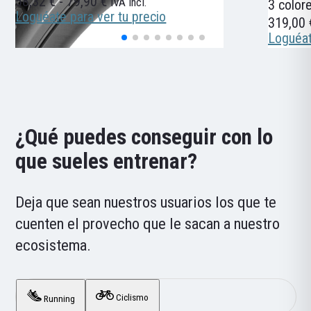
Rango
58,32
€
-
79,90
€
IVA incl.
3 color
de
Loguéate para ver tu precio
319,00
precios:
Loguéat
desde
58,32 €
hasta
79,90 €
¿Qué puedes conseguir con lo
que sueles entrenar?
Deja que sean nuestros usuarios los que te
cuenten el provecho que le sacan a nuestro
ecosistema.
Ciclismo
Running