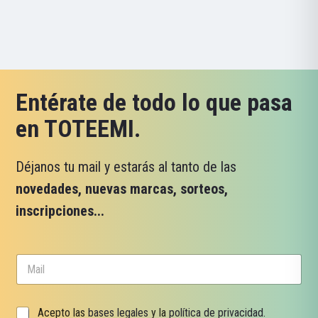
Entérate de todo lo que pasa
en TOTEEMI.
Déjanos tu mail y estarás al tanto de las
novedades, nuevas marcas, sorteos,
inscripciones...
C
o
r
r
C
C
Acepto las
bases legales
y la
política de privacidad
.
e
a