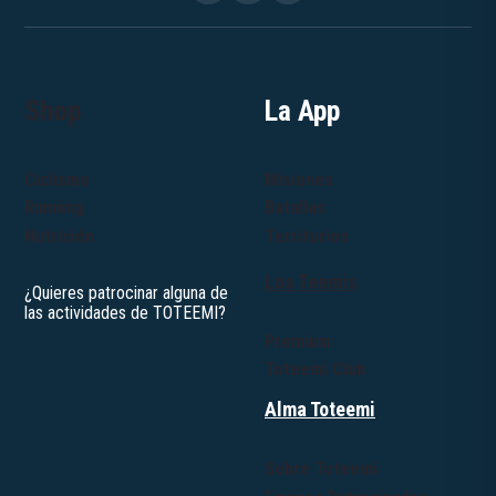
Shop
La App
Ciclismo
Misiones
Running
Batallas
Nutrición
Territorios
Los Teemis
Premium
Toteemi Club
Alma Toteemi
Sobre Toteemi