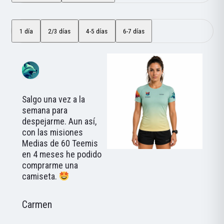
1 día
2/3 días
4-5 días
6-7 días
Salgo una vez a la
semana para
despejarme. Aun así,
con las misiones
Medias de 60 Teemis
en 4 meses he podido
comprarme una
camiseta.
Carmen