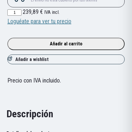
Ciclocomputador
239,89
€
IVA incl.
Inteligente
Loguéate para ver tu precio
IGPSPORT
Binavi-
Añadir al carrito
BG2
cantidad
Añadir a wishlist
Precio con IVA incluido.
Descripción