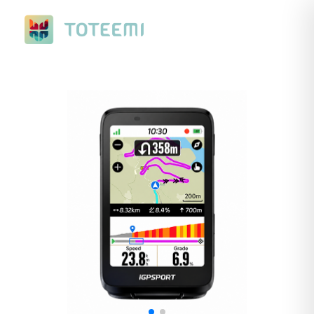
Nuevo Ranking de Verano. Con premios a elegir, de ciclismo o
running.