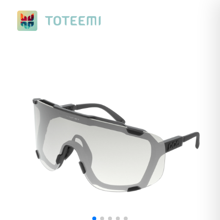
Nuevo Ranking de Verano. Con premios a elegir, de ciclismo o
running.