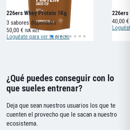
226ers Whey Protein 1Kg
226ers
40,00
€
3 sabores disponibles
Loguéat
50,00
€
IVA incl.
Loguéate para ver tu precio
¿Qué puedes conseguir con lo
que sueles entrenar?
Deja que sean nuestros usuarios los que te
cuenten el provecho que le sacan a nuestro
ecosistema.