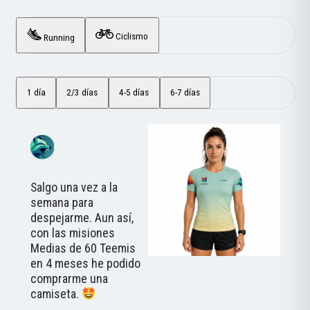
Ciclismo
Running
1 día
2/3 días
4-5 días
6-7 días
Salgo una vez a la
semana para
despejarme. Aun así,
con las misiones
Medias de 60 Teemis
en 4 meses he podido
comprarme una
camiseta.