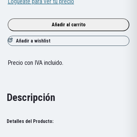
POC
Loguéate para ver tu precio
Devour
Photochromic
Añadir al carrito
cantidad
Añadir a wishlist
Precio con IVA incluido.
Descripción
Detalles del Producto: