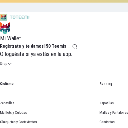
Mi Wallet
Registrate
y te damos
150 Teemis
O
loguéate
si ya estás en la app.
Shop
Ciclismo
Running
Zapatillas
Zapatillas
Maillots y Culottes
Mallas y Pantalones
Chaquetas y Cortavientos
Camisetas