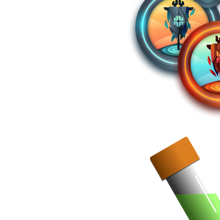
transpirable;
;
icidad total del material;
os intensos;
lastano;
s;
aciones;
dad.
.