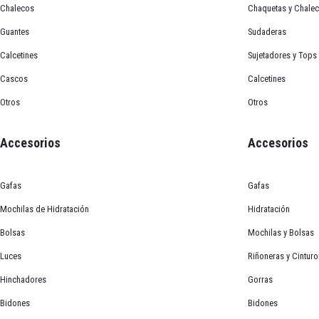
Chalecos
Chaquetas y Chale
Guantes
Sudaderas
Calcetines
Sujetadores y Tops
Cascos
Calcetines
Otros
Otros
Accesorios
Accesorios
Guante corto POC 
Descripción
Gafas
Gafas
Mochilas de Hidratación
Hidratación
Bolsas
Mochilas y Bolsas
Detalles del Producto:
¡Usa Tus Teemis para ahorrar o llevarte productos gratis! 
Luces
Riñoneras y Cintur
Talla
Hinchadores
Gorras
Guantes de ciclismo POC Essential Short, c
XS
S
M
L
XL
Bidones
Bidones