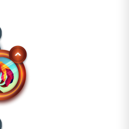
exigentes que valoran un agarre preciso y una gran
ación garantizan una excelente transpirabilidad y total
u diseño compacto y el reducido número de dedos hacen
iento es importante. La combinación perfecta de