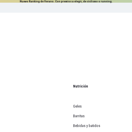
Nuevo Ranking de Verano. Con premios a elegir, de ciclismo o running.
Nutrición
Geles
Barritas
Bebidas y batidos