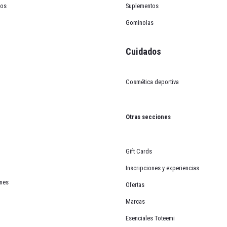
cos
Suplementos
Gominolas
Cuidados
Cosmética deportiva
esencial
Otras secciones
Gift Cards
Inscripciones y experiencias
Puedes canjearlos en el carrito.
ones
Ofertas
Marcas
olor negro uranio
Esenciales Toteemi