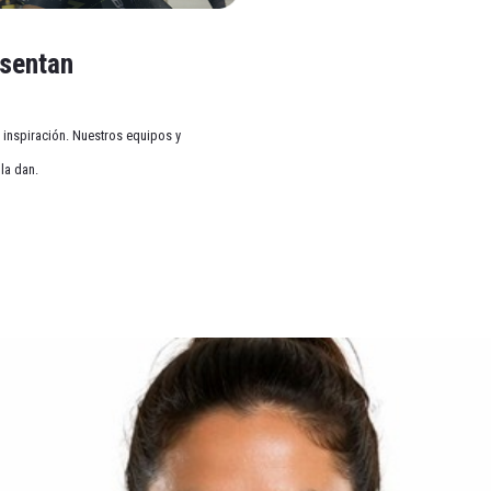
esentan
inspiración. Nuestros equipos y
la dan.
on las misiones Medias de 60 Teemis en 4 meses he pod