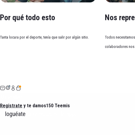
Ciclismo
Running
Por qué todo esto
Nos repr
1 día
2/3 días
4-5 días
6-7 días
Tanta locura por el deporte, tenía que salir por algún sitio.
Todos necesitamos 
colaboradores nos 
Salgo una vez a la semana para despejarme. Aun así, c
Carmen
Mi Wallet
Registrate
y te damos
150 Teemis
O
loguéate
si ya estás en la app.