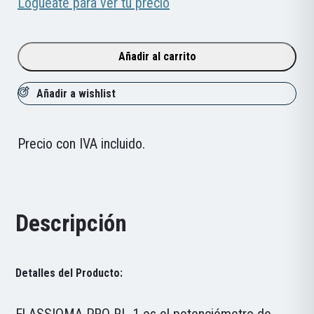
Favero
Loguéate para ver tu precio
Assioma
PRO
Añadir al carrito
RL-
1
Añadir a wishlist
cantidad
Precio con IVA incluido.
Descripción
Detalles del Producto:
El ASSIOMA PRO RL-1 es el potenciómetro de