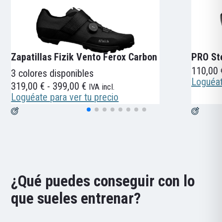
Zapatillas Fizik Vento Ferox Carbon
PRO Ste
110,00
3 colores disponibles
Loguéat
Rango
319,00
€
-
399,00
€
IVA incl.
de
Loguéate para ver tu precio
precios:
desde
319,00 €
hasta
399,00 €
¿Qué puedes conseguir con lo
que sueles entrenar?