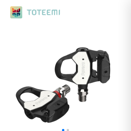
Nuevo Ranking de Verano. Con premios a elegir, de ciclismo o
running.