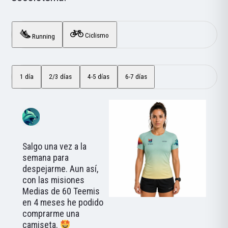
Ciclismo
Running
1 día
2/3 días
4-5 días
6-7 días
Salgo una vez a la
semana para
despejarme. Aun así,
con las misiones
Medias de 60 Teemis
en 4 meses he podido
comprarme una
camiseta.