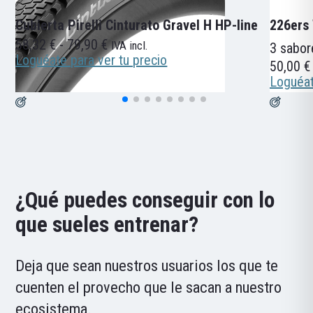
Cubierta Pirelli Cinturato Gravel H HP-line
226ers
Rango
58,32
€
-
79,90
€
IVA incl.
3 sabor
de
Loguéate para ver tu precio
50,00
€
precios:
Loguéat
desde
58,32 €
hasta
79,90 €
¿Qué puedes conseguir con lo
que sueles entrenar?
Deja que sean nuestros usuarios los que te
cuenten el provecho que le sacan a nuestro
ecosistema.