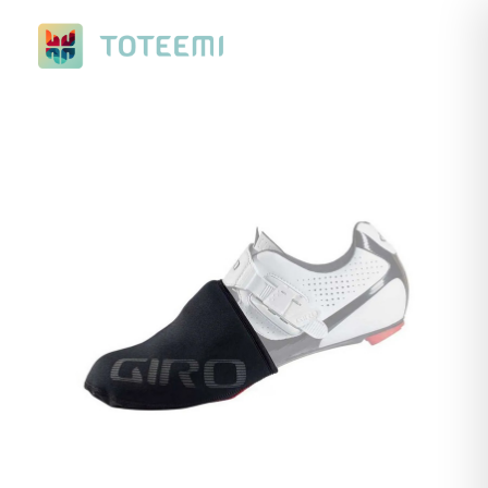
Nuevo Ranking de Verano. Con premios a elegir, de ciclismo o
running.