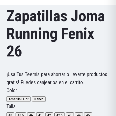
Zapatillas Joma
Running Fenix
26
¡Usa Tus Teemis para ahorrar o llevarte productos
gratis! Puedes canjearlos en el carrito.
Color
Amarillo Flúor
Blanco
Talla
40
40,5
46
41
42
42,5
43
44
45