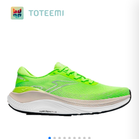
Nuevo Ranking de Verano. Con premios a elegir, de ciclismo o
running.