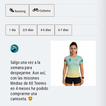
Ciclismo
Running
1 día
2/3 días
4-5 días
6-7 días
Salgo una vez a la
semana para
despejarme. Aun así,
con las misiones
Medias de 60 Teemis
en 4 meses he podido
comprarme una
camiseta.