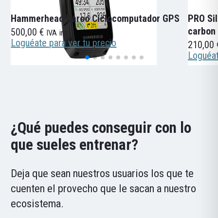
Hammerhead Karoo Ciclocomputador GPS
PRO Sil
carbon
500,00
€
IVA incl.
Loguéate para ver tu precio
210,00
Loguéat
¿Qué puedes conseguir con lo
que sueles entrenar?
Deja que sean nuestros usuarios los que te
cuenten el provecho que le sacan a nuestro
ecosistema.