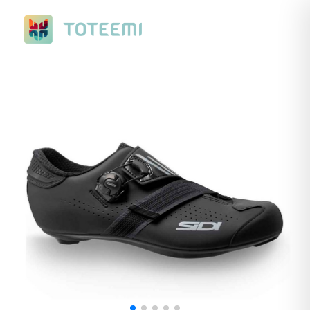
Nuevo Ranking de Verano. Con premios a elegir, de ciclismo o
running.