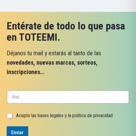
Entérate de todo lo que pasa
en TOTEEMI.
Déjanos tu mail y estarás al tanto de las
novedades, nuevas marcas, sorteos,
inscripciones...
C
o
r
r
*
C
Acepto las
bases legales
y la
política de privacidad
.
e
v
a
o
e
s
e
r
Enviar
i
l
i