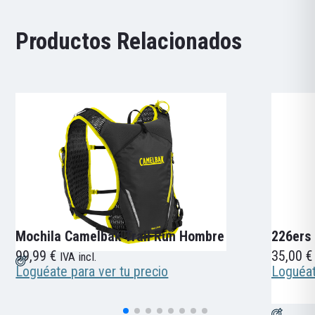
Productos Relacionados
Mochila Camelbak Trail Run Hombre
226ers
99,99
€
35,00
€
IVA incl.
Loguéate para ver tu precio
Loguéat