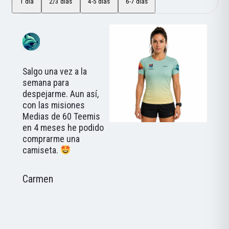
1 día
2/3 días
4-5 días
6-7 días
Salgo una vez a la
semana para
despejarme. Aun así,
con las misiones
Medias de 60 Teemis
en 4 meses he podido
comprarme una
camiseta.
Carmen