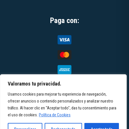
Paga con:
Valoramos tu privacidad.
Usamos cookies para mejorar tu experiencia de navegación,
© 2026 Toteemi | All rights reserved |
Términos y
ofrecer anuncios o contenido personalizados y analizar nuestro
tráfico. Al hacer clic en "Aceptar todo", das tu consentimiento para
condiciones
|
Política de privacidad
|
Aviso
el uso de cookies.
Política de Cookies
legal
|
Contacto