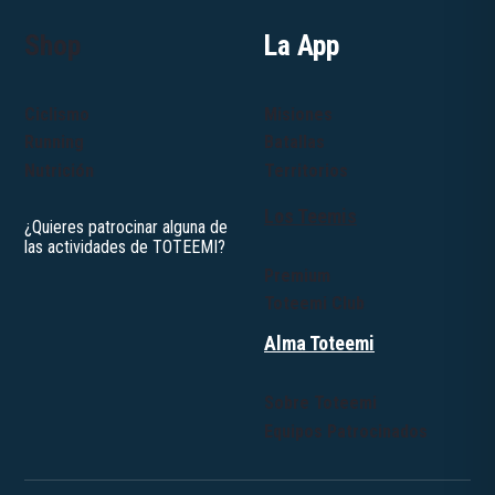
Shop
La App
Ciclismo
Misiones
Running
Batallas
Nutrición
Territorios
Los Teemis
Premium
Toteemi Club
Alma Toteemi
Sobre Toteemi
Equipos Patrocinados